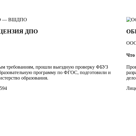
ЦЕНЗИЯ ДПО
ОБ
ООО
Что
ным требованиям, прошли выездную проверку ФБУЗ
Пров
образовательную программу по ФГОС, подготовили и
разр
стерство образования.
дело
594
Лице