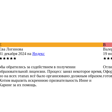
Е
В
Ева Логинова
Вале
31 декабря 2024 на
Яндекс
19 н
★★★★★
★★
Мы обратились за содействием в получении
Отли
образовательной лицензии. Процесс занял некоторое время,
Офор
но на всех этапах всё было организовано должным образом.
гото
Хотим выразить искреннюю признательность Инне и
Карине за их помощь.