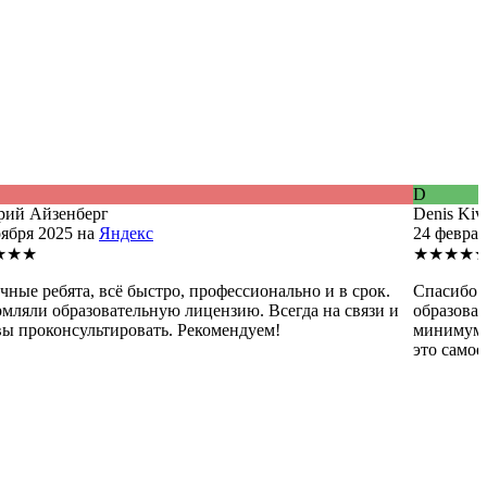
D
рий Айзенберг
Denis Kivi
оября 2025 на
Яндекс
24 феврал
★★★
★★★★
чные ребята, всё быстро, профессионально и в срок.
Спасибо 
мляли образовательную лицензию. Всегда на связи и
образоват
вы проконсультировать. Рекомендуем!
минимум 
это самое